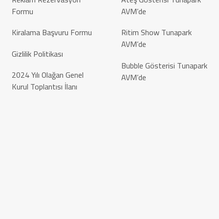
Formu
AVM’de
Kiralama Başvuru Formu
Ritim Show Tunapark
AVM’de
Gizlilik Politikası
Bubble Gösterisi Tunapark
2024 Yılı Olağan Genel
AVM’de
Kurul Toplantısı İlanı
Copyright © 2026 – NRW4A İnşaat Reklam İç ve Dış
Ticaret A.Ş
Marketing by Balp
Creatiea® Tasarladı